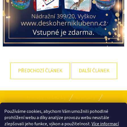
PŘEDCHOZÍ ČLÁNEK
DALŠÍ ČLÁNEK
Z
Obchodni podminky
Kontakty
Á
Provozní řád klubu
P
Používáme cookies, abychom Vám umožnili pohodlné
prohlížení webu a díky analýze provozu webu neustále
A
zlepšovali jeho funkce, výkon a použitelnost.
Více informací