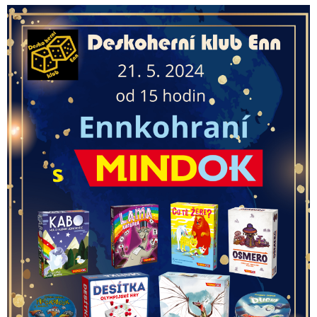
E
T
E
N
A
J
Í
T
?
HLEDAT