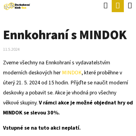
K
Hledat
Náku
Přejít
O
Zpět
Zpět
na
koší
Š
obsah
Ennkohraní s MINDOK
Í
C
K
O
11.5.2024
P
Zveme všechny na Ennkohraní s vydavatelstvím
O
moderních deskových her
MINDOK
, které proběhne v
T
úterý 21. 5. 2024 od 15 hodin. Přijďte se naučit moderní
Ř
deskovky a pobavit se. Akce je vhodná pro všechny
E
věkové skupiny.
V rámci akce je možné objednat hry od
B
MINDOK se slevou 30%.
U
J
Vstupné se na tuto akci neplatí.