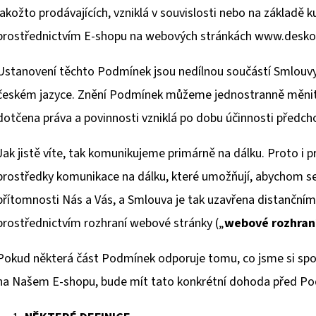
jakožto prodávajících, vzniklá v souvislosti nebo na základě
prostřednictvím E-shopu na webových stránkách www.deskoh
Ustanovení těchto Podmínek jsou nedílnou součástí Smlouv
českém jazyce. Znění Podmínek můžeme jednostranně měnit
dotčena práva a povinnosti vzniklá po dobu účinnosti předc
Jak jistě víte, tak komunikujeme primárně na dálku. Proto i pr
prostředky komunikace na dálku, které umožňují, abychom se
přítomnosti Nás a Vás, a Smlouva je tak uzavřena distanční
prostřednictvím rozhraní webové stránky („
webové rozhran
Pokud některá část Podmínek odporuje tomu, co jsme si spol
na Našem E-shopu, bude mít tato konkrétní dohoda před P