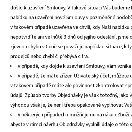
došlo k uzavření Smlouvy. V takové situaci Vás budem
nabídku na uzavření nové Smlouvy v pozměněné podobě
v takovém případě uzavřena ve chvíli, kdy Naši nabídku 
nepotvrdíte ani ve lhůtě 3 dnů od jejího odeslání, jsm
zjevnou chybu v Ceně se považuje například situace, kd
prodejců nebo chybí či přebývá cifra.
V případě, kdy dojde k uzavření Smlouvy, Vám vzniká
V případě, že máte zřízen Uživatelský účet, můžete u
v takovém případě máte ale povinnost zkontrolovat spr
údajů. Způsob tvorby Objednávky je však totožný, jako v
výhodou však je, že není třeba opakovaně vyplňovat Vaše
V některých případech umožňujeme na nákup Zboží vyu
abyste v rámci návrhu Objednávky vyplnili údaje o této