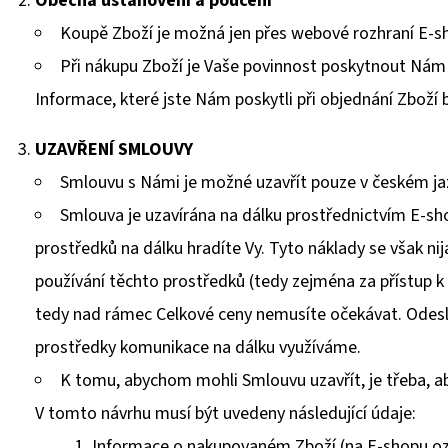
Obecná ustanovení a poučení
Koupě Zboží je možná jen přes webové rozhraní E-s
Při nákupu Zboží je Vaše povinnost poskytnout Nám 
Informace, které jste Nám poskytli při objednání Zboží
UZAVŘENÍ SMLOUVY
Smlouvu s Námi je možné uzavřít pouze v českém ja
Smlouva je uzavírána na dálku prostřednictvím E-sh
prostředků na dálku hradíte Vy. Tyto náklady se však nija
používání těchto prostředků (tedy zejména za přístup k
tedy nad rámec Celkové ceny nemusíte očekávat. Odesl
prostředky komunikace na dálku využíváme.
K tomu, abychom mohli Smlouvu uzavřít, je třeba, ab
V tomto návrhu musí být uvedeny následující údaje:
Informace o nakupovaném Zboží (na E-shopu oz