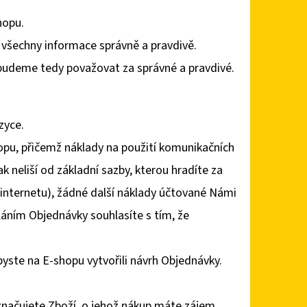
hopu.
všechny informace správně a pravdivě.
 budeme tedy považovat za správné a pravdivé.
zyce.
opu, přičemž náklady na použití komunikačních
k neliší od základní sazby, kterou hradíte za
 internetu), žádné další náklady účtované Námi
áním Objednávky souhlasíte s tím, že
yste na E-shopu vytvořili návrh Objednávky.
načujete Zboží, o jehož nákup máte zájem,