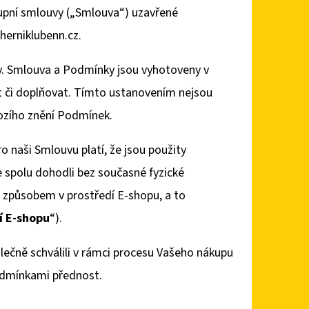
 kupní smlouvy („Smlouva“) uzavřené
erniklubenn.cz.
y. Smlouva a Podmínky jsou vyhotoveny v
 či doplňovat. Tímto ustanovením nejsou
hozího znění Podmínek.
o naši Smlouvu platí, že jsou použity
 spolu dohodli bez současné fyzické
m způsobem v prostředí E-shopu, a to
í E-shopu
“).
ečně schválili v rámci procesu Vašeho nákupu
odmínkami přednost.