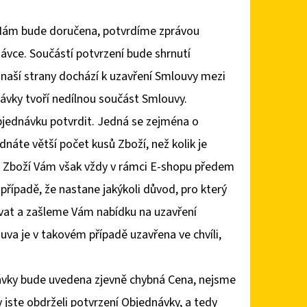
 Nám bude doručena, potvrdíme zprávou
vce. Součástí potvrzení bude shrnutí
naší strany dochází k uzavření Smlouvy mezi
ávky tvoří nedílnou součást Smlouvy.
jednávku potvrdit. Jedná se zejména o
náte větší počet kusů Zboží, než kolik je
u Zboží Vám však vždy v rámci E-shopu předem
případě, že nastane jakýkoli důvod, pro který
at a zašleme Vám nabídku na uzavření
a je v takovém případě uzavřena ve chvíli,
návky bude uvedena zjevně chybná Cena, nejsme
 jste obdrželi potvrzení Objednávky, a tedy