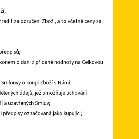
ží;
hradit za doručení Zboží, a to včetně ceny za
předpisů;
ákonem o dani z přidané hodnoty na Celkovou
í Smlouvy o koupi Zboží s Námi;
dělených údajů, jež umožňuje uchování
í a uzavřených Smluv;
 předpisy označovaná jako kupující;