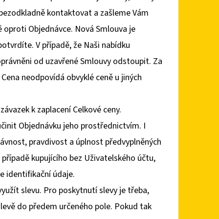
e bezodkladně kontaktovat a zašleme Vám
 oproti Objednávce. Nová Smlouva je
potvrdíte. V případě, že Naši nabídku
e oprávněni od uzavřené Smlouvy odstoupit. Za
y Cena neodpovídá obvyklé ceně u jiných
 závazek k zaplacení Celkové ceny.
činit Objednávku jeho prostřednictvím. I
ávnost, pravdivost a úplnost předvyplněných
 případě kupujícího bez Uživatelského účtu,
 identifikační údaje.
žít slevu. Pro poskytnutí slevy je třeba,
 slevě do předem určeného pole. Pokud tak