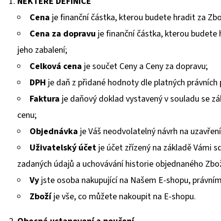
NĚKTERÉ DEFINICE
Cena
je finanční částka, kterou budete hradit za Zbo
Cena za dopravu
je finanční částka, kterou budete 
jeho zabalení;
Celková cena
je součet Ceny a Ceny za dopravu;
DPH
je daň z přidané hodnoty dle platných právních 
Faktura
je daňový doklad vystavený v souladu se z
cenu;
Objednávka
je Váš neodvolatelný návrh na uzavřen
Uživatelský účet
je účet zřízený na základě Vámi s
zadaných údajů a uchovávání historie objednaného Zbož
Vy
jste osoba nakupující na Našem E-shopu, právními
Zboží
je vše, co můžete nakoupit na E-shopu.