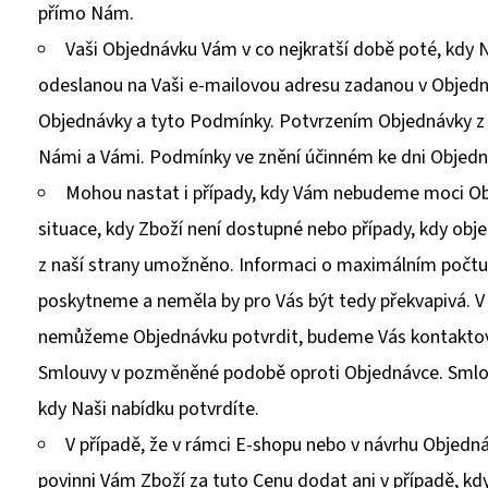
přímo Nám.
Vaši Objednávku Vám v co nejkratší době poté, kdy
odeslanou na Vaši e-mailovou adresu zadanou v Objedná
Objednávky a tyto Podmínky. Potvrzením Objednávky z 
Námi a Vámi. Podmínky ve znění účinném ke dni Objedn
Mohou nastat i případy, kdy Vám nebudeme moci Ob
situace, kdy Zboží není dostupné nebo případy, kdy objed
z naší strany umožněno. Informaci o maximálním počt
poskytneme a neměla by pro Vás být tedy překvapivá. V 
nemůžeme Objednávku potvrdit, budeme Vás kontaktov
Smlouvy v pozměněné podobě oproti Objednávce. Smlouv
kdy Naši nabídku potvrdíte.
V případě, že v rámci E-shopu nebo v návrhu Objed
povinni Vám Zboží za tuto Cenu dodat ani v případě, kdy