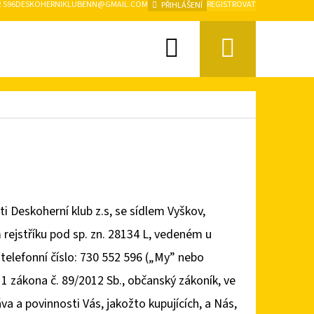
2 596
DESKOHERNIKLUBENN@GMAIL.COM
REGISTROVAT
PŘIHLÁŠENÍ
Hledat
Nákupn
košík
Deskoherní klub z.s, se sídlem Vyškov,
rejstříku pod sp. zn. 28134 L, vedeném u
telefonní číslo: 730 552 596 („My” nebo
 1 zákona č. 89/2012 Sb., občanský zákoník, ve
a a povinnosti Vás, jakožto kupujících, a Nás,