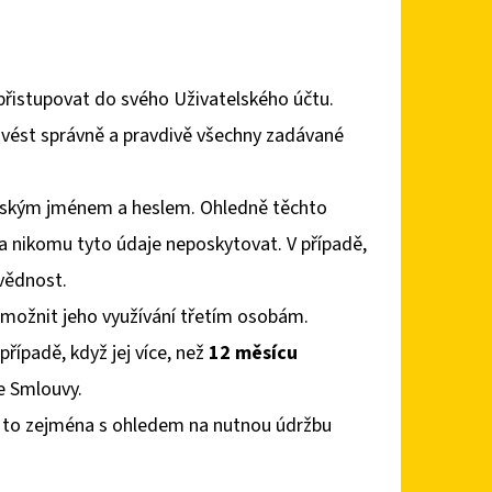
přistupovat do svého Uživatelského účtu.
 uvést správně a pravdivě všechny zadávané
elským jménem a heslem. Ohledně těchto
 a nikomu tyto údaje neposkytovat. V případě,
vědnost.
 umožnit jeho využívání třetím osobám.
řípadě, když jej více, než
12 měsícu
le Smlouvy.
a to zejména s ohledem na nutnou údržbu