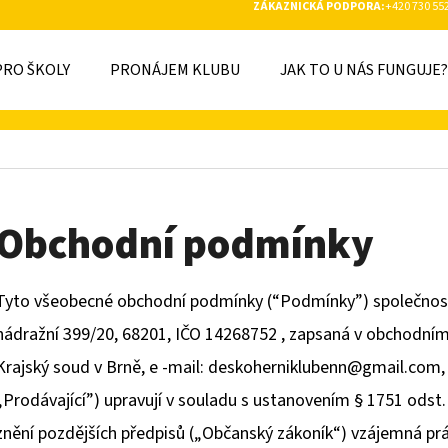
ZÁKAZNICKÁ PODPORA:
+420 730 55
PRO ŠKOLY
PRONÁJEM KLUBU
JAK TO U NÁS FUNGUJE?
O POTŘEBUJETE NAJÍT?
HLEDAT
Obchodní podmínky
Tyto všeobecné obchodní podmínky (“Podmínky”) společnosti 
nádražní 399/20, 68201, IČO 14268752 , zapsaná v obchodním 
Krajský soud v Brně, e -mail: deskoherniklubenn@gmail.com, 
„Prodávající”) upravují v souladu s ustanovením § 1751 odst.
znění pozdějších předpisů („Občanský zákoník“) vzájemná práv