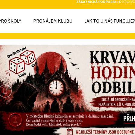
ZÁKAZNICKÁ PODPORA:
+420 730 55
PRO ŠKOLY
PRONÁJEM KLUBU
JAK TO U NÁS FUNGUJE?
O POTŘEBUJETE NAJÍT?
-
Předchozí
-
HLEDAT
-
-