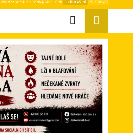
2 596
DESKOHERNIKLUBENN@GMAIL.COM
REGISTROVAT
PŘIHLÁŠENÍ
Hledat
Nákupn
košík
Následující