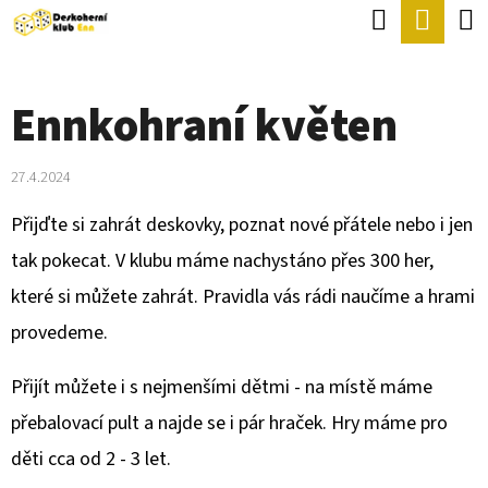
K
Hledat
Náku
Přejít
O
Zpět
Zpět
na
koší
Š
obsah
Ennkohraní květen
Í
C
K
O
27.4.2024
P
Přijďte si zahrát deskovky, poznat nové přátele nebo i jen
O
tak pokecat. V klubu máme nachystáno přes 300 her,
T
které si můžete zahrát. Pravidla vás rádi naučíme a hrami
Ř
provedeme.
E
B
Přijít můžete i s nejmenšími dětmi - na místě máme
U
přebalovací pult a najde se i pár hraček. Hry máme pro
J
děti cca od 2 - 3 let.