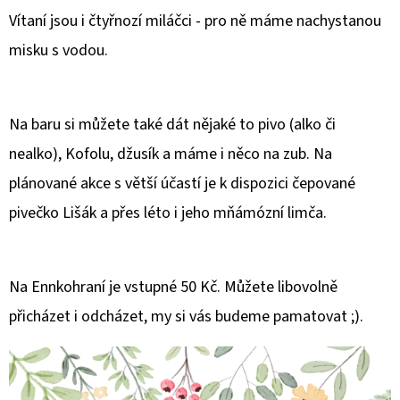
E
Vítaní jsou i čtyřnozí miláčci - pro ně máme nachystanou
T
misku s vodou.
E
N
A
Na baru si můžete také dát nějaké to pivo (alko či
J
nealko), Kofolu, džusík a máme i něco na zub. Na
Í
plánované akce s větší účastí je k dispozici čepované
T
pivečko Lišák a přes léto i jeho mňámózní limča.
?
Na Ennkohraní je vstupné 50 Kč. Můžete libovolně
přicházet i odcházet, my si vás budeme pamatovat ;).
HLEDAT