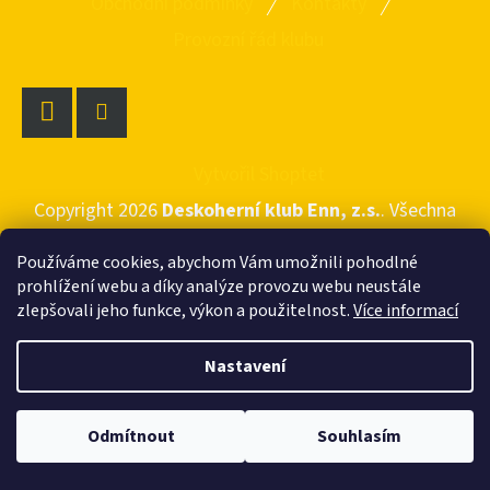
E
Obchodni podminky
Kontakty
Á
T
Provozní řád klubu
P
E
A
N
T
A
Facebook
Instagram
Í
Vytvořil Shoptet
J
Copyright 2026
Deskoherní klub Enn, z.s.
. Všechna
Í
práva vyhrazena.
T
Používáme cookies, abychom Vám umožnili pohodlné
?
prohlížení webu a díky analýze provozu webu neustále
zlepšovali jeho funkce, výkon a použitelnost.
Více informací
Nastavení
HLEDAT
Odmítnout
Souhlasím