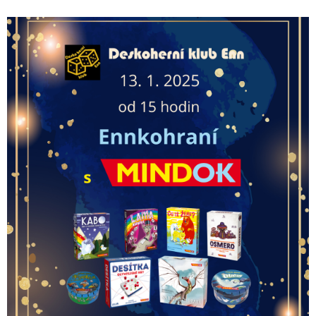
E
T
E
N
A
J
Í
T
?
HLEDAT