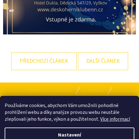
PŘEDCHOZÍ ČLÁNEK
DALŠÍ ČLÁNEK
Z
Obchodni podminky
Kontakty
Á
Provozní řád klubu
P
Používáme cookies, abychom Vám umožnili pohodlné
prohlížení webu a díky analýze provozu webu neustále
A
zlepšovali jeho funkce, výkon a použitelnost.
Více informací
T
Facebook
Instagram
Nastavení
Í