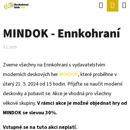
K
Hledat
Náku
Přejít
O
Zpět
Zpět
na
koší
Š
obsah
MINDOK - Ennkohraní
Í
C
K
O
3.1.2025
P
O
Zveme všechny na Ennkohraní s vydavatelstvím
T
moderních deskových her
MINDOK
, které proběhne v
Ř
úterý 21. 5. 2024 od 15 hodin. Přijďte se naučit moderní
E
deskovky a pobavit se. Akce je vhodná pro všechny
B
věkové skupiny.
V rámci akce je možné objednat hry od
U
MINDOK se slevou 30%.
J
Vstupné se na tuto akci neplatí.